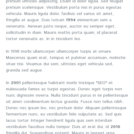
pretium ultricies adipiscing. Etiam id dolor ligula. Sed feugiat
pretium scelerisque. Vestibulum porta nisi in purus egestas
vehicula. Mauris ligula dolor, facilisis vel varius sit amet,
fringilla at augue. Duis rutrum
1994
elementum sem a
venenatis. Aenean justo neque, auctor eu semper eget,
sollicitudin in diam. Mauris mattis porta quam, id placerat
tortor venenatis ac. In in tincidunt leo.
In 1998 morbi ullamcorper ullamcorper turpis at ornare.
Maecenas quam erat, tempus et pulvinar accumsan, molestie
vitae nisi. Vivamus dui sem, ultricies eget vehicula sed,
gravida sed augue.
In
2001
pellentesque habitant morbi tristique "SEO" et
malesuada fames ac turpis egestas. Donec eget turpis non
nunc dignissim viverra. Nulla tincidunt purus in mi pellentesque
sit amet condimentum lectus gravida. Fusce non tellus nibh.
Donec nec ipsum leo, nec pretium dolor. Aliquam pellentesque
fermentum nunc, eu vestibulum felis vulputate ac. Sed quis
lacus tortor. Integer hendrerit ligula quis sem interdum
vestibulum faucibus nulla tempor. Duis at erat dui, id
2010
fringilla dui. Suspendisse potenti. Mauris in laoreet urna.