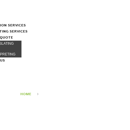
ION SERVICES
TING SERVICES
 QUOTE
SLATING
RPRETING
 US
MARYBETH IRWIN
HOME
MARYBETH IRWIN