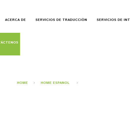
ACERCA DE
SERVICIOS DE TRADUCCIÓN
SERVICIOS DE IN
TÁCTENOS
CONTÁCTENOS
HOME
HOME ESPANOL
CONTÁCTENOS