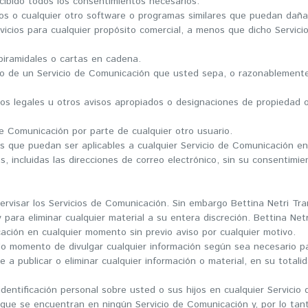
cibido todos los consentimientos necesarios.
os o cualquier otro software o programas similares que puedan dañar
vicios para cualquier propósito comercial, a menos que dicho Servic
piramidales o cartas en cadena.
rio de un Servicio de Comunicación que usted sepa, o razonablemente
avisos legales u otros avisos apropiados o designaciones de propiedad
s de Comunicación por parte de cualquier otro usuario.
es que puedan ser aplicables a cualquier Servicio de Comunicación en 
, incluidas las direcciones de correo electrónico, sin su consentimie
pervisar los Servicios de Comunicación. Sin embargo Bettina Netri Tra
para eliminar cualquier material a su entera discreción. Bettina Net
ación en cualquier momento sin previo aviso por cualquier motivo.
do momento de divulgar cualquier información según sea necesario para
e a publicar o eliminar cualquier información o material, en su totali
dentificación personal sobre usted o sus hijos en cualquier Servicio
n que se encuentran en ningún Servicio de Comunicación y, por lo tan