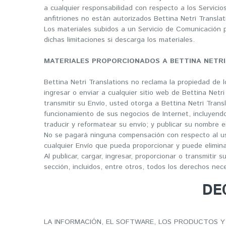
a cualquier responsabilidad con respecto a los Servici
anfitriones no están autorizados Bettina Netri Translat
Los materiales subidos a un Servicio de Comunicación p
dichas limitaciones si descarga los materiales.
MATERIALES PROPORCIONADOS A BETTINA NETRI 
Bettina Netri Translations no reclama la propiedad de l
ingresar o enviar a cualquier sitio web de Bettina Netri
transmitir su Envío, usted otorga a Bettina Netri Trans
funcionamiento de sus negocios de Internet, incluyendo, s
traducir y reformatear su envío; y publicar su nombre e
No se pagará ninguna compensación con respecto al uso
cualquier Envío que pueda proporcionar y puede elimina
Al publicar, cargar, ingresar, proporcionar o transmiti
sección, incluidos, entre otros, todos los derechos nec
DE
LA INFORMACIÓN, EL SOFTWARE, LOS PRODUCTOS Y L