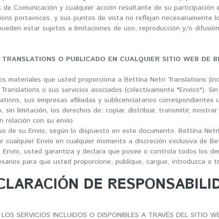
os de Comunicación y cualquier acción resultante de su participación
ions portavoces, y sus puntos de vista no reflejan necesariamente lo
ueden estar sujetos a limitaciones de uso, reproducción y/o difusió
TRANSLATIONS O PUBLICADO EN CUALQUIER SITIO WEB DE B
os materiales que usted proporciona a Bettina Netri Translations (inc
 Translations o sus servicios asociados (colectivamente "Envíos"). Sin 
lations, sus empresas afiliadas y sublicenciatarios correspondientes 
in limitación, los derechos de: copiar, distribuir, transmitir, mostra
n relación con su envío.
 de su Envío, según lo dispuesto en este documento. Bettina Netri T
r cualquier Envío en cualquier momento a discreción exclusiva de Bet
r su Envío, usted garantiza y declara que posee o controla todos los 
esarios para que usted proporcione, publique, cargue, introduzca o t
CLARACIÓN DE RESPONSABILI
OS SERVICIOS INCLUIDOS O DISPONIBLES A TRAVÉS DEL SITIO W