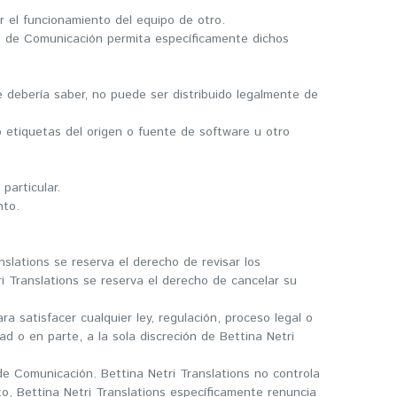
 el funcionamiento del equipo de otro.
io de Comunicación permita específicamente dichos
 debería saber, no puede ser distribuido legalmente de
 o etiquetas del origen o fuente de software u otro
particular.
nto.
nslations se reserva el derecho de revisar los
ri Translations se reserva el derecho de cancelar su
 satisfacer cualquier ley, regulación, proceso legal o
dad o en parte, a la sola discreción de Bettina Netri
 de Comunicación. Bettina Netri Translations no controla
to, Bettina Netri Translations específicamente renuncia