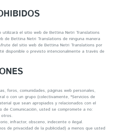
OHIBIDOS
utilizará el sitio web de Bettina Netri Translations
Web de Bettina Netri Translations de ninguna manera
sfrute del sitio web de Bettina Netri Translations por
té disponible o previsto intencionalmente a través de
IONES
cias, foros, comunidades, páginas web personales,
al o con un grupo (colectivamente, "Servicios de
aterial que sean apropiados y relacionados con el
icio de Comunicación, usted se compromete a no:
 otros.
orio, infractor, obsceno, indecente o ilegal.
chos de privacidad de la publicidad) a menos que usted