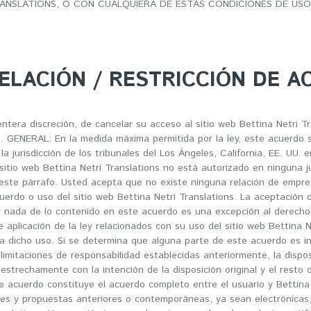
RANSLATIONS, O CON CUALQUIERA DE ESTAS CONDICIONES DE USO
ELACIÓN / RESTRICCIÓN DE A
ntera discreción, de cancelar su acceso al sitio web Bettina Netri Tr
. GENERAL: En la medida máxima permitida por la ley, este acuerdo se 
 la jurisdicción de los tribunales del Los Ángeles, California, EE. UU.
l sitio web Bettina Netri Translations no está autorizado en ninguna j
, este párrafo. Usted acepta que no existe ninguna relación de empr
uerdo o uso del sitio web Bettina Netri Translations. La aceptación 
 y nada de lo contenido en este acuerdo es una excepción al derecho 
e aplicación de la ley relacionados con su uso del sitio web Bettina 
a dicho uso. Si se determina que alguna parte de este acuerdo es inv
 limitaciones de responsabilidad establecidas anteriormente, la dispo
 estrechamente con la intención de la disposición original y el resto
e acuerdo constituye el acuerdo completo entre el usuario y Bettina 
nes y propuestas anteriores o contemporáneas, ya sean electrónicas, o