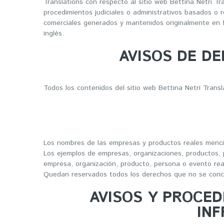
Translations con respecto al sitio web Bettina Netri Tr
procedimientos judiciales o administrativos basados o
comerciales generados y mantenidos originalmente en 
inglés.
AVISOS DE D
Todos los contenidos del sitio web Bettina Netri Trans
Los nombres de las empresas y productos reales menci
Los ejemplos de empresas, organizaciones, productos, 
empresa, organización, producto, persona o evento rea
Quedan reservados todos los derechos que no se con
AVISOS Y PROCED
INF