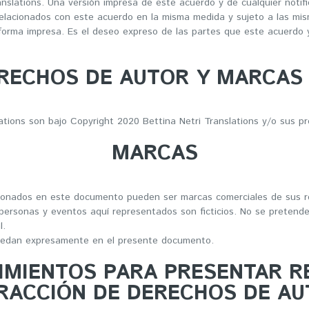
anslations. Una versión impresa de este acuerdo y de cualquier notif
 relacionados con este acuerdo en la misma medida y sujeto a las mi
forma impresa. Es el deseo expreso de las partes que este acuerdo
ERECHOS DE AUTOR Y MARCAS
lations son bajo Copyright 2020 Bettina Netri Translations y/o sus 
MARCAS
onados en este documento pueden ser marcas comerciales de sus re
personas y eventos aquí representados son ficticios. No se pretende
l.
cedan expresamente en el presente documento.
IMIENTOS PARA PRESENTAR 
RACCIÓN DE DERECHOS DE A