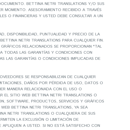
DOCUMENTO. BETTINA NETRI TRANSLATIONS Y/O SUS
IER MOMENTO. ASESORAMIENTO RECIBIDO A TRAVÉS
ALES O FINANCIERAS Y USTED DEBE CONSULTAR A UN
, DISPONIBILIDAD, PUNTUALIDAD Y PRECIO DE LA
BETTINA NETRI TRANSLATIONS PARA CUALQUIER FIN.
 Y GRÁFICOS RELACIONADOS SE PROPORCIONAN "TAL
A A TODAS LAS GARANTÍAS Y CONDICIONES CON
S LAS GARANTÍAS O CONDICIONES IMPLICADAS DE
PROVEEDORES SE RESPONSABILIZAN DE CUALQUIER
IMITACIONES, DAÑOS POR PÉRDIDA DE USO, DATOS O
IER MANERA RELACIONADA CON EL USO O
R EL SITIO WEB BETTINA NETRI TRANSLATIONS O
IÓN, SOFTWARE, PRODUCTOS, SERVICIOS Y GRÁFICOS
 WEB BETTINA NETRI TRANSLATIONS, YA SEA
INA NETRI TRANSLATIONS O CUALQUIERA DE SUS
RMITEN LA EXCLUSIÓN O LIMITACIÓN DE
 APLIQUEN A USTED. SI NO ESTÁ SATISFECHO CON